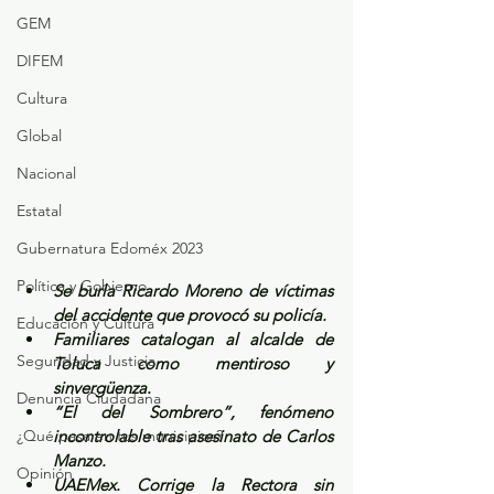
GEM
DIFEM
Cultura
Global
Nacional
Estatal
Gubernatura Edoméx 2023
Política y Gobierno
Se burla Ricardo Moreno de víctimas 
del accidente que provocó su policía.
Educación y Cultura
Familiares catalogan al alcalde de 
Seguridad y Justicia
Toluca como mentiroso y 
sinvergüenza.
Denuncia Ciudadana
“El del Sombrero”, fenómeno 
¿Qué pasa en tus municipios?
incontrolable tras asesinato de Carlos 
Manzo.
Opinión
UAEMex. Corrige la Rectora sin 