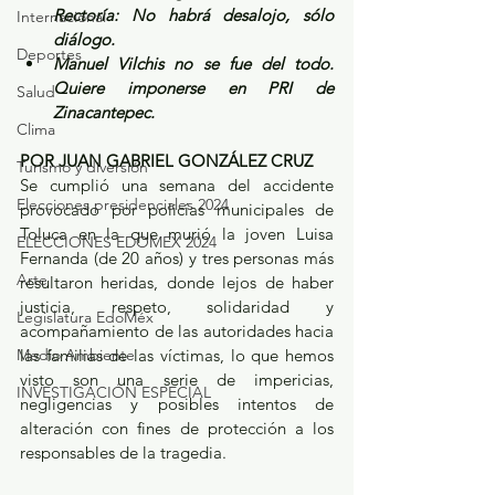
Rectoría: No habrá desalojo, sólo 
Internacional
diálogo.
Deportes
Manuel Vilchis no se fue del todo. 
Quiere imponerse en PRI de 
Salud
Zinacantepec.
Clima
POR JUAN GABRIEL GONZÁLEZ CRUZ
Turismo y diversión
Se cumplió una semana del accidente 
Elecciones presidenciales 2024
provocado por policías municipales de 
Toluca en la que murió la joven Luisa 
ELECCIONES EDOMEX 2024
Fernanda (de 20 años) y tres personas más 
Arte
resultaron heridas, donde lejos de haber 
justicia, respeto, solidaridad y 
Legislatura EdoMéx
acompañamiento de las autoridades hacia 
Medio Ambiente
las familias de las víctimas, lo que hemos 
visto son una serie de impericias, 
INVESTIGACIÓN ESPECIAL
negligencias y posibles intentos de 
alteración con fines de protección a los 
responsables de la tragedia.