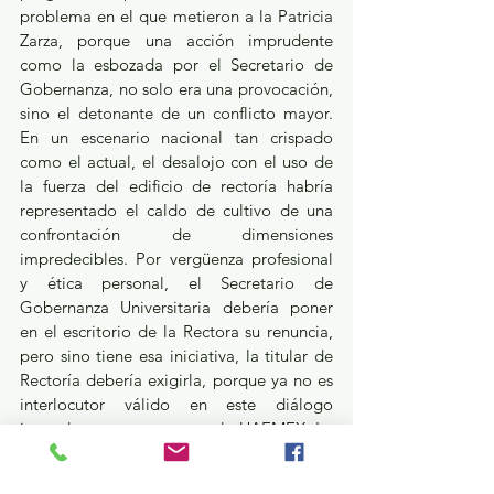
problema en el que metieron a la Patricia 
Zarza, porque una acción imprudente 
como la esbozada por el Secretario de 
Gobernanza, no solo era una provocación, 
sino el detonante de un conflicto mayor. 
En un escenario nacional tan crispado 
como el actual, el desalojo con el uso de 
la fuerza del edificio de rectoría habría 
representado el caldo de cultivo de una 
confrontación de dimensiones 
impredecibles. Por vergüenza profesional 
y ética personal, el Secretario de 
Gobernanza Universitaria debería poner 
en el escritorio de la Rectora su renuncia, 
pero sino tiene esa iniciativa, la titular de 
Rectoría debería exigirla, porque ya no es 
interlocutor válido en este diálogo 
inconcluso y tortuoso para la UAEMEX. La 
conferencia de prensa encabezada por la 
Rectora este jueves, fue el “mea culpa” de 