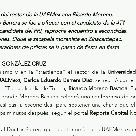
 del rector de la UAEMex con Ricardo Moreno.
Barrera se fue a ofrecer con el candidato de la 4T?
 candidata del PRI, reprocha encuentro a escondidas.
es. Sigue la zacapela morenista en Zinacantepec.
dores de priistas se la pasan de fiesta en fiesta.
L GONZÁLEZ CRUZ
ismo y en la “trastienda” el rector de la 
Universida
AEMex), Carlos Eduardo Barrera Díaz
, se reunió con el
-PT a la alcaldía de Toluca, 
Ricardo Moreno Bastida
. F
, donde Moreno Bastida celebró una conferencia de pr
casi casi a escondidas, para sostener una charla que el
s minutos después, según el portal 
Reporte Capital No
e al Doctor Barrera que la autonomía de la UAEMex es u