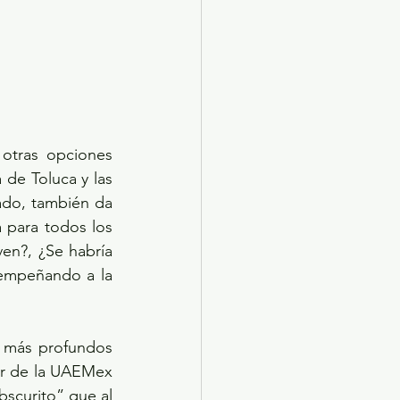
otras opciones 
 de Toluca y las 
ado, también da 
 para todos los 
en?, ¿Se habría 
empeñando a la 
 más profundos 
or de la UAEMex 
scurito” que al 