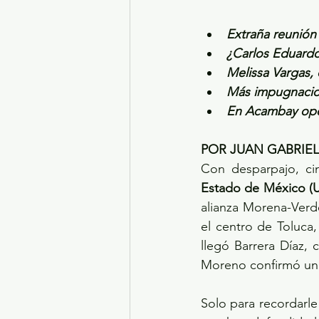
Extraña reunión
¿Carlos Eduardo 
Melissa Vargas,
Más impugnacion
En Acambay opera
POR JUAN GABRIE
Con desparpajo, cin
Estado de México (U
alianza Morena-Verde
el centro de Toluca
llegó Barrera Díaz, 
Moreno confirmó uno
Solo para recordarl