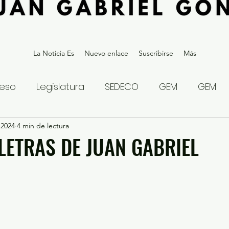
La Noticia Es
Nuevo enlace
Suscribirse
Más
eso
Legislatura
SEDECO
GEM
GEM
 2024
statal
4 min de lectura
Gubernatura Edoméx 2023
Política y
 LETRAS DE JUAN GABRIEL
eguridad y Justicia
Denuncia Ciudadana
ios?
Opinión
Internacional
Deportes